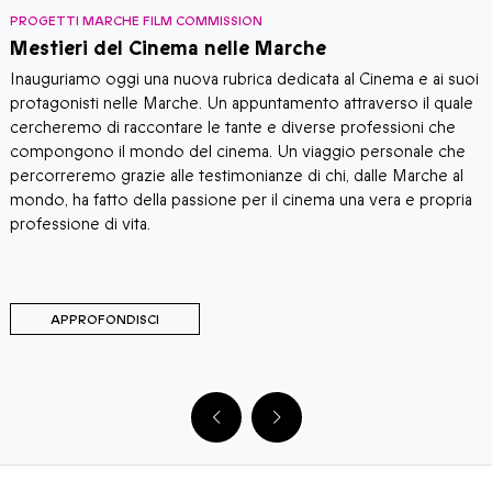
PROGETTI MARCHE FILM COMMISSION
L
Mestieri del Cinema nelle Marche
L
Inauguriamo oggi una nuova rubrica dedicata al Cinema e ai suoi
m
protagonisti nelle Marche. Un appuntamento attraverso il quale
c
cercheremo di raccontare le tante e diverse professioni che
n
compongono il mondo del cinema. Un viaggio personale che
p
percorreremo grazie alle testimonianze di chi, dalle Marche al
i
mondo, ha fatto della passione per il cinema una vera e propria
p
professione di vita.
m
APPROFONDISCI