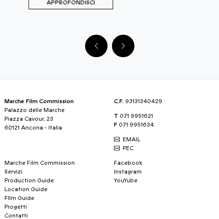
APPROFONDISCI
Marche Film Commission
C.F.
93131340429
Palazzo delle Marche
T
071 9951621
Piazza Cavour, 23
F
071 9951634
60121 Ancona - Italia
EMAIL
PEC
Marche Film Commission
Facebook
Servizi
Instagram
Production Guide
YouYube
Location Guide
FIlm Guide
Progetti
Contatti