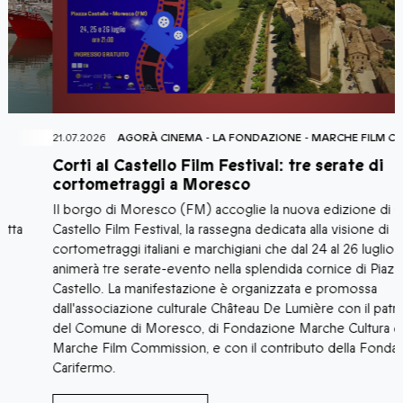
21.07.2026
AGORÀ CINEMA
-
LA FONDAZIONE
-
MARCHE FILM COMMISSI
2
Corti al Castello Film Festival: tre serate di
U
cortometraggi a Moresco
p
Il borgo di Moresco (FM) accoglie la nuova edizione di Corti al
I
Castello Film Festival, la rassegna dedicata alla visione di
l
cortometraggi italiani e marchigiani che dal 24 al 26 luglio 2026
f
animerà tre serate-evento nella splendida cornice di Piazza
p
Castello. La manifestazione è organizzata e promossa
l
dall'associazione culturale Château De Lumière con il patrocinio
r
del Comune di Moresco, di Fondazione Marche Cultura e
d
Marche Film Commission, e con il contributo della Fondazione
Carifermo.