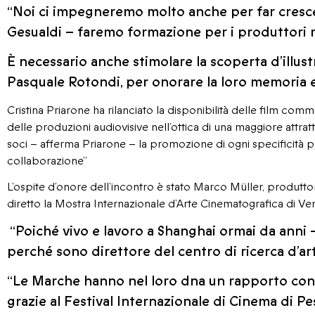
“Noi ci impegneremo molto anche per far crescere
Gesualdi – faremo formazione per i produttori m
È necessario anche stimolare la scoperta d’illus
Pasquale Rotondi, per onorare la loro memoria e t
Cristina Priarone ha rilanciato la disponibilità delle film com
delle produzioni audiovisive nell’ottica di una maggiore attrat
soci – afferma Priarone – la promozione di ogni specificità 
collaborazione”
L’ospite d’onore dell’incontro è stato Marco Müller, produttor
diretto la Mostra Internazionale d’Arte Cinematografica di Ve
“Poiché vivo e lavoro a Shanghai ormai da anni 
perché sono direttore del centro di ricerca d’art
“Le Marche hanno nel loro dna un rapporto con 
grazie al Festival Internazionale di Cinema di Pe