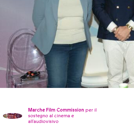
Marche Film Commission
per il
sostegno al cinema e
all’audiovisivo