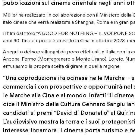
pubblicazioni sul cinema orientale negli anni ott
Müller ha realizzato, in collaborazione con il Ministero della
italo cinese che verrà realizzata a Shanghai, Roma e in gran p
Il film dal titolo “A GOOD FOR NOTHING – IL VOLPONE SO
anni ’90; l’inizio riprese è previsto in Cina in ottobre 2023, me
A seguito dei sopralluoghi da poco effettuati in Italia con l
Ancona, Fermo (Montegranaro e Monte Urano), Loreto, Numana
entusiasmo la propria scelta di girare in quella regione.
“Una coproduzione italocinese nelle Marche – af
commerciali con prospettive e opportunità nel 
le Marche alla Cina e al mondo. Infatti “il cinema 
dice il Ministro della Cultura Gennaro Sangiulia
candidati ai premi “David di Donatello” al Quiri
L’audiovisivo mostra la terra e i suoi protagonisti
interesse, innamora. Il cinema porta turismo e ne