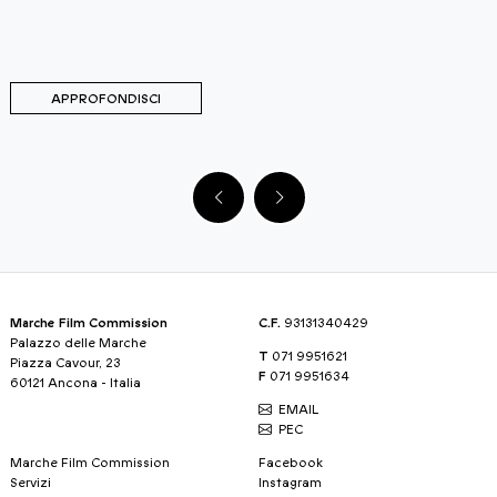
del 
Marc
Cari
APPROFONDISCI
Marche Film Commission
C.F.
93131340429
Palazzo delle Marche
T
071 9951621
Piazza Cavour, 23
F
071 9951634
60121 Ancona - Italia
EMAIL
PEC
Marche Film Commission
Facebook
Servizi
Instagram