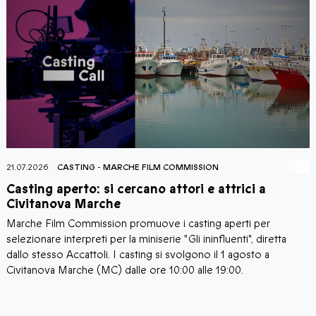
.07.2026
CASTING
-
MARCHE FILM COMMISSION
21.07
asting aperto: si cercano attori e attrici a
Cor
ivitanova Marche
cor
arche Film Commission promuove i casting aperti per
Il b
lezionare interpreti per la miniserie "Gli ininfluenti", diretta
Cast
allo stesso Accattoli. I casting si svolgono il 1 agosto a
cort
ivitanova Marche (MC) dalle ore 10:00 alle 19:00.
anim
Cast
dall