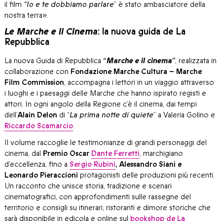
il film
“Io e te dobbiamo parlare
” è stato ambasciatore della
nostra terra».
Le Marche e il Cinema
: la nuova guida de La
Repubblica
La nuova Guida di Repubblica
“
Marche e il cinema
”
, realizzata in
collaborazione con
Fondazione Marche Cultura – Marche
Film Commission
, accompagna i lettori in un viaggio attraverso
i luoghi e i paesaggi delle Marche che hanno ispirato registi e
attori. In ogni angolo della Regione c’è il cinema, dai tempi
dell’
Alain Delon
di “
La prima notte di quiete
” a Valeria Golino e
Riccardo Scamarcio
.
Il volume raccoglie le testimonianze di grandi personaggi del
cinema, dal
Premio Oscar
Dante Ferretti
, marchigiano
d’eccellenza, fino a
Sergio Rubini
, Alessandro Siani e
Leonardo Pieraccioni
protagonisti delle produzioni più recenti.
Un racconto che unisce storia, tradizione e scenari
cinematografici, con approfondimenti sulle rassegne del
territorio e consigli su itinerari, ristoranti e dimore storiche che
sarà disponibile in edicola e online sul
bookshop de La