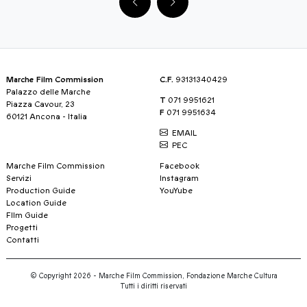
Marche Film Commission
C.F.
93131340429
Palazzo delle Marche
T
071 9951621
Piazza Cavour, 23
F
071 9951634
60121 Ancona - Italia
EMAIL
PEC
Marche Film Commission
Facebook
Servizi
Instagram
Production Guide
YouYube
Location Guide
FIlm Guide
Progetti
Contatti
© Copyright 2026 - Marche Film Commission, Fondazione Marche Cultura
Tutti i diritti riservati