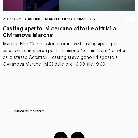
ARCHE FILM COMMISSION
21.07.2026
AGORÀ CINEMA
 cercano attori e attrici a
Corti al Castello Fil
he
cortometraggi a M
on promuove i casting aperti per
Il borgo di Moresco (FM)
r la miniserie "Gli ininfluenti", diretta
Castello Film Festival, la 
 I casting si svolgono il 1 agosto a
cortometraggi italiani e m
 dalle ore 10:00 alle 19:00.
animerà tre serate-evento
Castello. La manifestazi
dall'associazione cultura
del Comune di Moresco, 
Marche Film Commission,
Carifermo.
APPROFONDISCI