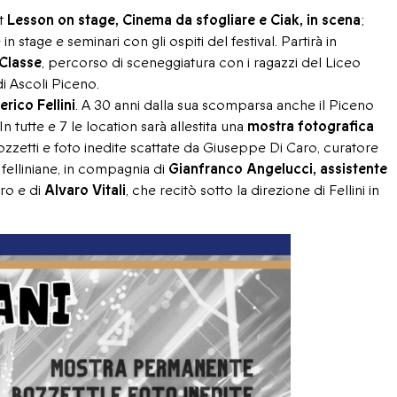
at
Lesson on stage, Cinema da sfogliare e Ciak, in scena
;
n stage e seminari con gli ospiti del festival. Partirà in
Classe
, percorso di sceneggiatura con i ragazzi del Liceo
di Ascoli Piceno.
rico Fellini
. A 30 anni dalla sua scomparsa anche il Piceno
n tutte e 7 le location sarà allestita una
mostra fotografica
bozzetti e foto inedite scattate da Giuseppe Di Caro, curatore
 felliniane, in compagnia di
Gianfranco Angelucci, assistente
ro e di
Alvaro Vitali
, che recitò sotto la direzione di Fellini in