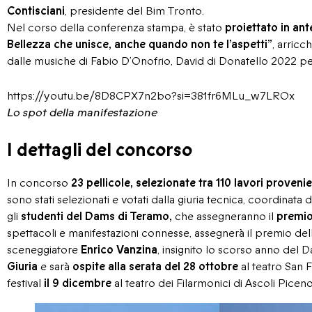
Contisciani
, presidente del Bim Tronto.
Nel corso della conferenza stampa, è stato
proiettato in an
Bellezza che unisce, anche quando non te l’aspetti”
, arricc
dalle musiche di Fabio D’Onofrio, David di Donatello 2022 pe
https://youtu.be/8D8CPX7n2bo?si=381fr6MLu_w7LROx
Lo spot della manifestazione
I dettagli del concorso
In concorso
23 pellicole, selezionate tra 110 lavori proven
sono stati selezionati e votati dalla giuria tecnica, coordinata 
gli
studenti del Dams di Teramo,
che assegneranno il
premio
spettacoli e manifestazioni connesse, assegnerà il premio dell
sceneggiatore
Enrico Vanzina
, insignito lo scorso anno del Da
Giuria
e sarà
ospite alla serata del 28 ottobre
al teatro San F
festival
il 9 dicembre
al teatro dei Filarmonici di Ascoli Piceno