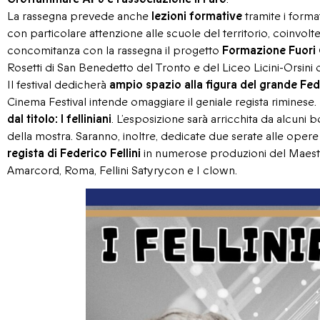
La rassegna prevede anche
lezioni formative
tramite i form
con particolare attenzione alle scuole del territorio, coinvolte i
concomitanza con la rassegna il progetto
Formazione Fuori 
Rosetti di San Benedetto del Tronto e del Liceo Licini-Orsini 
Il festival dedicherà
ampio spazio alla figura del grande Fede
Cinema Festival intende omaggiare il geniale regista riminese. I
dal titolo: I felliniani
. L’esposizione sarà arricchita da alcuni 
della mostra. Saranno, inoltre, dedicate due serate alle opere
regista di Federico Fellini
in numerose produzioni del Maest
Amarcord, Roma, Fellini Satyrycon e I clown.