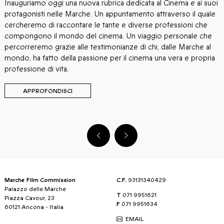
Inauguriamo oggi una nuova rubrica dedicata al Cinema e ai suoi
T
protagonisti nelle Marche. Un appuntamento attraverso il quale
T
cercheremo di raccontare le tante e diverse professioni che
c
compongono il mondo del cinema. Un viaggio personale che
percorreremo grazie alle testimonianze di chi, dalle Marche al
mondo, ha fatto della passione per il cinema una vera e propria
professione di vita.
APPROFONDISCI
Marche Film Commission
C.F.
93131340429
Palazzo delle Marche
T
071 9951621
Piazza Cavour, 23
F
071 9951634
60121 Ancona - Italia
EMAIL