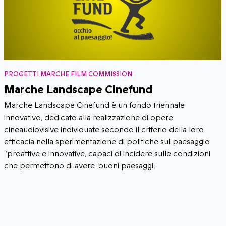
PROGETTI MARCHE FILM COMMISSION
VediamoCineMarche
​​Una rassegna di lungometraggi con al centro “il Cinema
delle Marche e nelle Marche”: grandi film che nella storia
del cinema hanno inquadrato le Marche – lo skyline
ambientale non meno di quello umano – mettendo a fuoco
un’identità filmica marchigiana solitamente poco
approfondita.