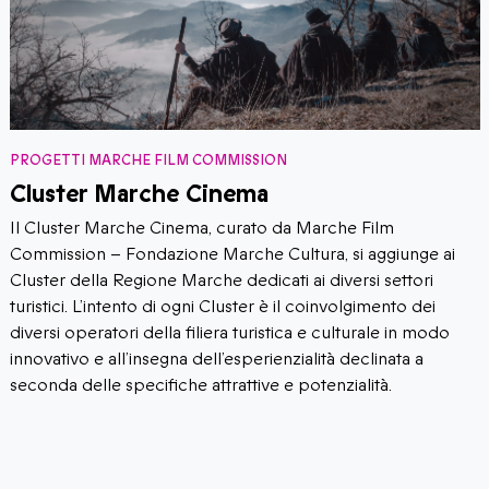
PROGETTI MARCHE FILM COMMISSION
Marche Landscape Cinefund
Marche Landscape Cinefund è un fondo triennale
innovativo, dedicato alla realizzazione di opere
cineaudiovisive individuate secondo il criterio della loro
efficacia nella sperimentazione di politiche sul paesaggio
“proattive e innovative, capaci di incidere sulle condizioni
che permettono di avere ‘buoni paesaggi’.