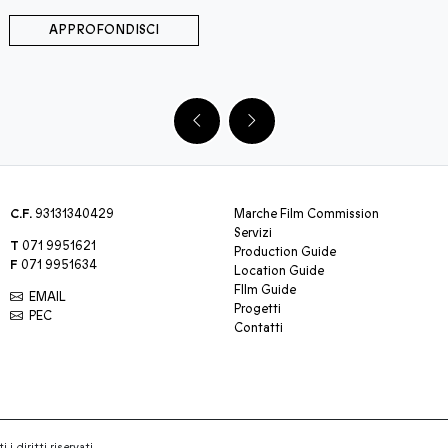
APPROFONDISCI
C.F.
93131340429
Marche Film Commission
Servizi
T
071 9951621
Production Guide
F
071 9951634
Location Guide
FIlm Guide
EMAIL
Progetti
PEC
Contatti
 i diritti riservati