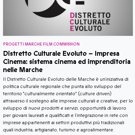
PROGETTI MARCHE FILM COMMISSION
Cluster Marche Cinema
Il Cluster Marche Cinema, curato da Marche Film
Commission – Fondazione Marche Cultura, si aggiunge ai
Cluster della Regione Marche dedicati ai diversi settori
turistici. L’intento di ogni Cluster è il coinvolgimento dei
diversi operatori della filiera turistica e culturale in modo
innovativo e all’insegna dell’esperienzialità declinata a
seconda delle specifiche attrattive e potenzialità.