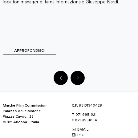
location manager di fama internazionale Giuseppe Nardi.
F
M
C
t
d
a
APPROFONDISCI
Marche Film Commission
C.F.
93131340429
Palazzo delle Marche
T
071 9951621
Piazza Cavour, 23
F
071 9951634
60121 Ancona - Italia
EMAIL
PEC