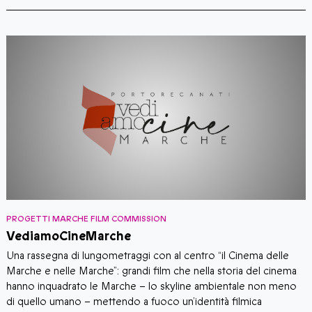
PROGETTI MARCHE FILM COMMISSION
P
VediamoCineMarche
​​Una rassegna di lungometraggi con al centro “il Cinema delle
I
Marche e nelle Marche”: grandi film che nella storia del cinema
F
o
hanno inquadrato le Marche – lo skyline ambientale non meno
M
o
di quello umano – mettendo a fuoco un’identità filmica
C