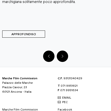
marchigiana solitamente poco approfondita.
t
d
a
APPROFONDISCI
Marche Film Commission
C.F.
93131340429
Palazzo delle Marche
T
071 9951621
Piazza Cavour, 23
F
071 9951634
60121 Ancona - Italia
EMAIL
PEC
Marche Film Commission
Facebook