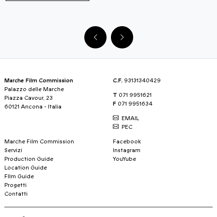
Marche Film Commission
C.F.
93131340429
Palazzo delle Marche
T
071 9951621
Piazza Cavour, 23
F
071 9951634
60121 Ancona - Italia
EMAIL
PEC
Marche Film Commission
Facebook
Servizi
Instagram
Production Guide
YouYube
Location Guide
FIlm Guide
Progetti
Contatti