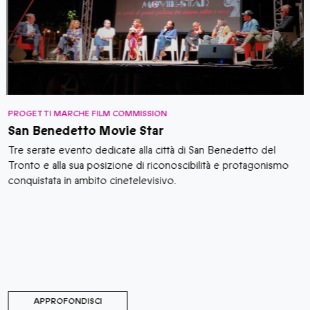
PROGETTI MARCHE FILM COMMISSION
P
San Benedetto Movie Star
Tre serate evento dedicate alla città di San Benedetto del
M
Tronto e alla sua posizione di riconoscibilità e protagonismo
d
o
conquistata in ambito cinetelevisivo.
s
o
p
i
p
APPROFONDISCI