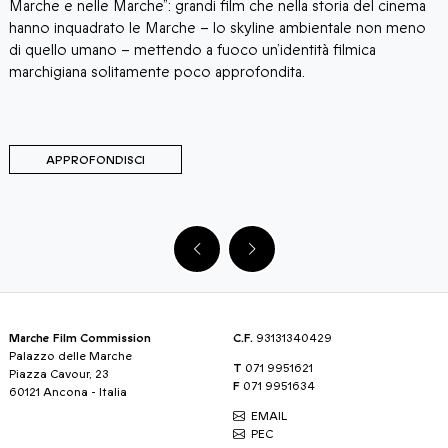
Marche e nelle Marche”: grandi film che nella storia del cinema
p
hanno inquadrato le Marche – lo skyline ambientale non meno
t
di quello umano – mettendo a fuoco un’identità filmica
p
marchigiana solitamente poco approfondita.
APPROFONDISCI
Marche Film Commission
C.F.
93131340429
Palazzo delle Marche
T
071 9951621
Piazza Cavour, 23
F
071 9951634
60121 Ancona - Italia
EMAIL
PEC