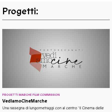
Progetti:
PROGETTI MARCHE FILM COMMISSION
P
VediamoCineMarche
S
​​Una rassegna di lungometraggi con al centro “il Cinema delle
S