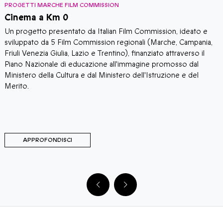
PROGETTI MARCHE FILM COMMISSION
P
Cinema a Km 0
E
Un progetto presentato da Italian Film Commission, ideato e
P
sviluppato da 5 Film Commission regionali (Marche, Campania,
M
Friuli Venezia Giulia, Lazio e Trentino), finanziato attraverso il
a
Piano Nazionale di educazione all'immagine promosso dal
f
Ministero della Cultura e dal Ministero dell'Istruzione e del
I
Merito.
APPROFONDISCI