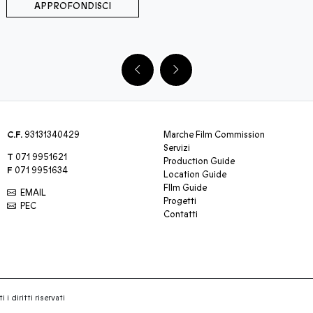
APPROFONDISCI
C.F.
93131340429
Marche Film Commission
Servizi
T
071 9951621
Production Guide
F
071 9951634
Location Guide
FIlm Guide
EMAIL
Progetti
PEC
Contatti
 i diritti riservati