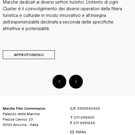
Marche dedicati ai diversi settori turistici. L’intento di ogni
F
Cluster è il coinvolgimento dei diversi operatori della filiera
P
turistica e culturale in modo innovativo e all’insegna
M
dell’esperienzialità declinata a seconda delle specifiche
M
attrattive e potenzialità.
APPROFONDISCI
Marche Film Commission
C.F.
93131340429
Palazzo delle Marche
T
071 9951621
Piazza Cavour, 23
F
071 9951634
60121 Ancona - Italia
EMAIL