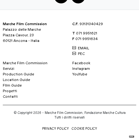
Marche Film Commission
C.F.
93131340429
Palazzo delle Marche
T
071 9951621
Piazza Cavour, 23
F
071 9951634
60121 Ancona - Italia
EMAIL
PEC
Marche Film Commission
Facebook
Servizi
Instagram
Production Guide
YouYube
Location Guide
FIlm Guide
Progetti
Contatti
© Copyright 2026 - Marche Film Commission, Fondazione Marche Cultura
Tutti i diritti riservati
PRIVACY POLICY
COOKIE POLICY