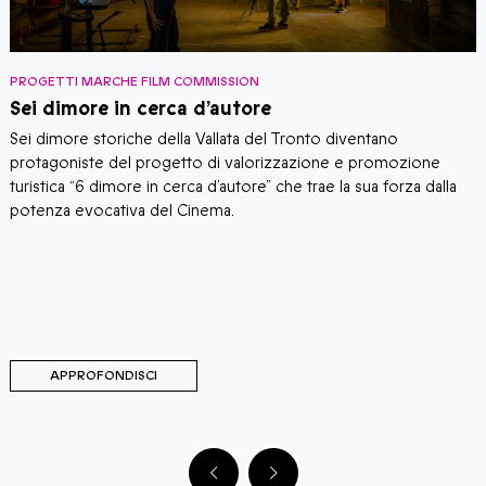
PROGETTI MARCHE FILM COMMISSION
P
Sei dimore in cerca d’autore
D
Sei dimore storiche della Vallata del Tronto diventano
,
I
protagoniste del progetto di valorizzazione e promozione
a
p
turistica “6 dimore in cerca d’autore” che trae la sua forza dalla
"
potenza evocativa del Cinema.
a
p
q
s
t
APPROFONDISCI