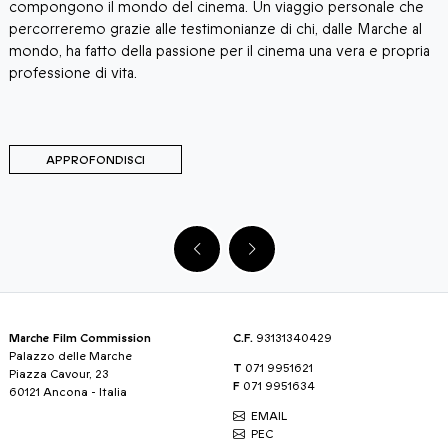
compongono il mondo del cinema. Un viaggio personale che
d
percorreremo grazie alle testimonianze di chi, dalle Marche al
m
mondo, ha fatto della passione per il cinema una vera e propria
professione di vita.
APPROFONDISCI
Marche Film Commission
C.F.
93131340429
Palazzo delle Marche
T
071 9951621
Piazza Cavour, 23
F
071 9951634
60121 Ancona - Italia
EMAIL
PEC