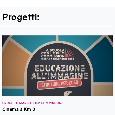
Progetti:
PROGETTI MARCHE FILM COMMISSION
P
Cinema a Km 0