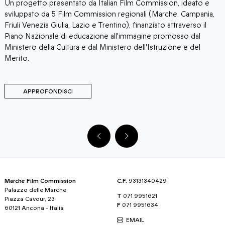
Un progetto presentato da Italian Film Commission, ideato e
I
sviluppato da 5 Film Commission regionali (Marche, Campania,
F
Friuli Venezia Giulia, Lazio e Trentino), finanziato attraverso il
M
Piano Nazionale di educazione all'immagine promosso dal
C
Ministero della Cultura e dal Ministero dell'Istruzione e del
t
Merito.
d
a
APPROFONDISCI
Marche Film Commission
C.F.
93131340429
Palazzo delle Marche
T
071 9951621
Piazza Cavour, 23
F
071 9951634
60121 Ancona - Italia
EMAIL