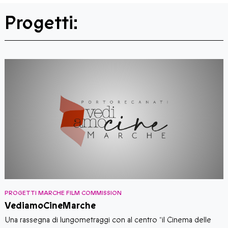
Progetti:
PROGETTI MARCHE FILM COMMISSION
L
VediamoCineMarche
L
​​Una rassegna di lungometraggi con al centro “il Cinema delle
m