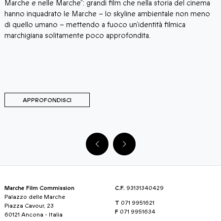
Marche e nelle Marche”: grandi film che nella storia del cinema
c
o
hanno inquadrato le Marche – lo skyline ambientale non meno
n
o
di quello umano – mettendo a fuoco un’identità filmica
p
marchigiana solitamente poco approfondita.
i
p
m
APPROFONDISCI
Marche Film Commission
C.F.
93131340429
Palazzo delle Marche
T
071 9951621
Piazza Cavour, 23
F
071 9951634
60121 Ancona - Italia