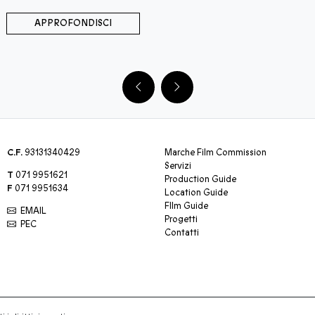
APPROFONDISCI
C.F.
93131340429
Marche Film Commission
Servizi
T
071 9951621
Production Guide
F
071 9951634
Location Guide
FIlm Guide
EMAIL
Progetti
PEC
Contatti