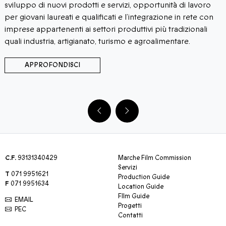
sviluppo di nuovi prodotti e servizi, opportunità di lavoro
per giovani laureati e qualificati e l’integrazione in rete con
imprese appartenenti ai settori produttivi più tradizionali
quali industria, artigianato, turismo e agroalimentare.
APPROFONDISCI
C.F.
93131340429
Marche Film Commission
Servizi
T
071 9951621
Production Guide
F
071 9951634
Location Guide
FIlm Guide
EMAIL
Progetti
PEC
Contatti