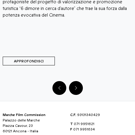
protagoniste del progetto di valorizzazione e promozione
s
turistica “6 dimore in cerca d’autore” che trae la sua forza dalla
F
potenza evocativa del Cinema.
P
M
M
APPROFONDISCI
Marche Film Commission
C.F.
93131340429
Palazzo delle Marche
T
071 9951621
Piazza Cavour, 23
F
071 9951634
60121 Ancona - Italia