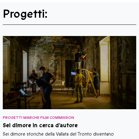
Progetti:
PROGETTI MARCHE FILM COMMISSION
P
Sei dimore in cerca d’autore
Sei dimore storiche della Vallata del Tronto diventano
U