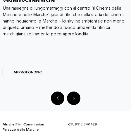
VediamoCineMarche
D
i
​​Una rassegna di lungometraggi con al centro “il Cinema delle
I
e
Marche e nelle Marche”: grandi film che nella storia del cinema
p
hanno inquadrato le Marche – lo skyline ambientale non meno
"
di quello umano – mettendo a fuoco un’identità filmica
a
marchigiana solitamente poco approfondita.
p
q
s
t
APPROFONDISCI
Marche Film Commission
C.F.
93131340429
Palazzo delle Marche