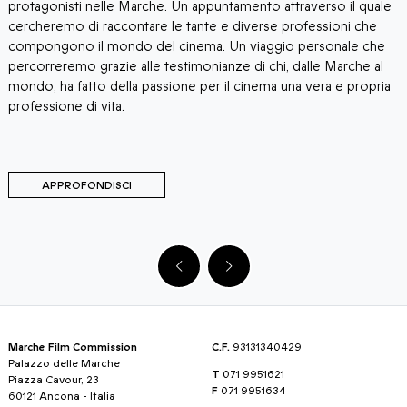
protagonisti nelle Marche. Un appuntamento attraverso il quale
M
cercheremo di raccontare le tante e diverse professioni che
a
compongono il mondo del cinema. Un viaggio personale che
f
percorreremo grazie alle testimonianze di chi, dalle Marche al
I
mondo, ha fatto della passione per il cinema una vera e propria
professione di vita.
APPROFONDISCI
Marche Film Commission
C.F.
93131340429
Palazzo delle Marche
T
071 9951621
Piazza Cavour, 23
F
071 9951634
60121 Ancona - Italia