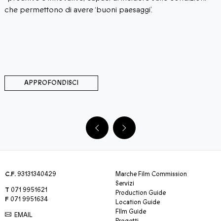
che permettono di avere ‘buoni paesaggi’.
APPROFONDISCI
C.F.
93131340429
Marche Film Commission
Servizi
T
071 9951621
Production Guide
F
071 9951634
Location Guide
FIlm Guide
EMAIL
Progetti