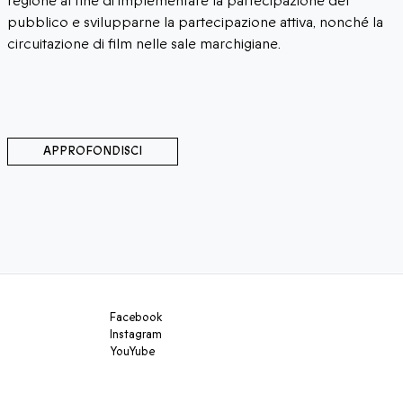
regione al fine di implementare la partecipazione del
pubblico e svilupparne la partecipazione attiva, nonché la
circuitazione di film nelle sale marchigiane.
APPROFONDISCI
Facebook
Instagram
YouYube