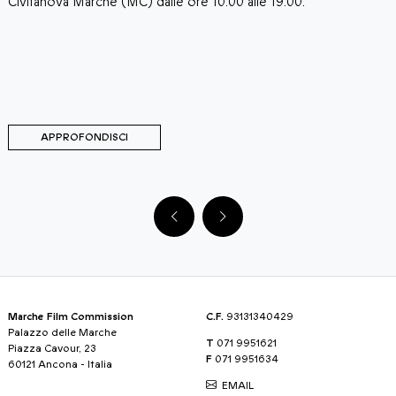
animerà tre serate-evento nella splendida cornice di Piazza
p
Castello. La manifestazione è organizzata e promossa
l
dall'associazione culturale Château De Lumière con il patrocinio
r
del Comune di Moresco, di Fondazione Marche Cultura e
d
Marche Film Commission, e con il contributo della Fondazione
Carifermo.
APPROFONDISCI
Marche Film Commission
C.F.
93131340429
Palazzo delle Marche
T
071 9951621
Piazza Cavour, 23
F
071 9951634
60121 Ancona - Italia
EMAIL