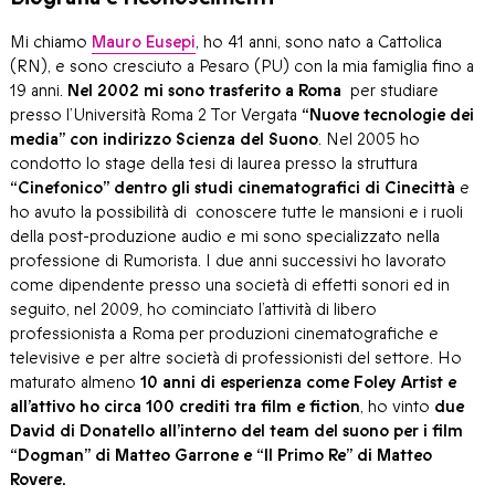
Mi chiamo
Mauro Eusepi
, ho 41 anni, sono nato a Cattolica
(RN), e sono cresciuto a Pesaro (PU) con la mia famiglia fino a
19 anni.
Nel 2002 mi sono trasferito a Roma
per studiare
presso l’Università Roma 2 Tor Vergata
“Nuove tecnologie dei
media” con indirizzo Scienza del Suono
. Nel 2005 ho
condotto lo stage della tesi di laurea presso la struttura
“Cinefonico” dentro gli studi cinematografici di Cinecittà
e
ho avuto la possibilità di conoscere tutte le mansioni e i ruoli
della post-produzione audio e mi sono specializzato nella
professione di Rumorista. I due anni successivi ho lavorato
come dipendente presso una società di effetti sonori ed in
seguito, nel 2009, ho cominciato l’attività di libero
professionista a Roma per produzioni cinematografiche e
televisive e per altre società di professionisti del settore. Ho
maturato almeno
10 anni di esperienza come Foley Artist e
all’attivo ho circa 100 crediti tra film e fiction
, ho vinto
due
David di Donatello all’interno del team deI suono per i film
“Dogman” di Matteo Garrone e “Il Primo Re” di Matteo
Rovere.