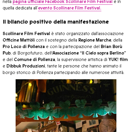
nella
pagina ufficiale Facebook Scollinare Film Festival
e in
quella dedicata all’
evento Scollinare Film Festival.
Il bilancio positivo della manifestazione
Scollinare Film Festival
è stato organizzato dall’associazione
Officine Mattòli
con il sostegno della
Regione Marche
, della
Pro Loco di Pollenza
e con la partecipazione del
Brian Borù
Pub
, di Borgofuturo, dell
‘Associazione “Il Cielo sopra Berlino”
e del
Comune di Pollenza
, la supervisione artistica di
YUK! film
e
Dibbuk Produzioni
, tante le persone che hanno animato il
borgo storico di Pollenza partecipando alle numerose attività.