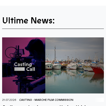
Ultime News:
21.07.2026
AGORÀ CINEMA
-
LA FONDAZIONE
-
MARCHE FILM COMMISSI
2