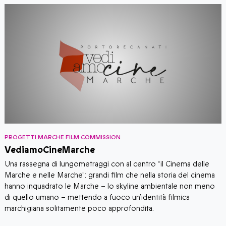
PROGETTI MARCHE FILM COMMISSION
P
VediamoCineMarche
S
​​Una rassegna di lungometraggi con al centro “il Cinema delle
I
Marche e nelle Marche”: grandi film che nella storia del cinema
V
hanno inquadrato le Marche – lo skyline ambientale non meno
c
di quello umano – mettendo a fuoco un’identità filmica
g
marchigiana solitamente poco approfondita.
t