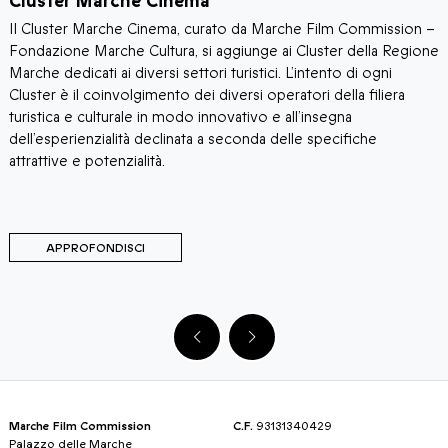
Cluster Marche Cinema
Il Cluster Marche Cinema, curato da Marche Film Commission –
​
Fondazione Marche Cultura, si aggiunge ai Cluster della Regione
M
Marche dedicati ai diversi settori turistici. L’intento di ogni
h
Cluster è il coinvolgimento dei diversi operatori della filiera
d
turistica e culturale in modo innovativo e all’insegna
m
dell’esperienzialità declinata a seconda delle specifiche
attrattive e potenzialità.
APPROFONDISCI
Marche Film Commission
C.F.
93131340429
Palazzo delle Marche