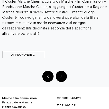
i
Il Cluster Marche Cinema, curato da Marche Film Commission –
​
e
Fondazione Marche Cultura, si aggiunge ai Cluster della Regione
M
Marche dedicati ai diversi settori turistici. L’intento di ogni
h
Cluster è il coinvolgimento dei diversi operatori della filiera
d
turistica e culturale in modo innovativo e all’insegna
m
dell’esperienzialità declinata a seconda delle specifiche
attrattive e potenzialità.
APPROFONDISCI
Marche Film Commission
C.F.
93131340429
Palazzo delle Marche
T
071 9951621
Piazza Cavour, 23