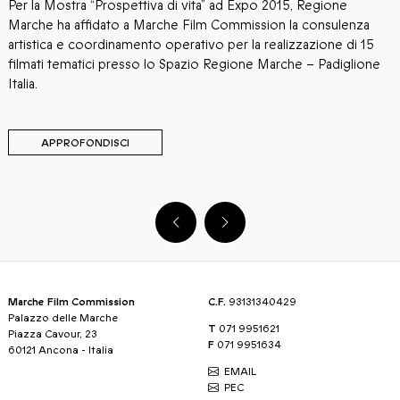
Per la Mostra “Prospettiva di vita” ad Expo 2015, Regione
M
Marche ha affidato a Marche Film Commission la consulenza
d
artistica e coordinamento operativo per la realizzazione di 15
s
filmati tematici presso lo Spazio Regione Marche – Padiglione
p
Italia.
i
p
APPROFONDISCI
Marche Film Commission
C.F.
93131340429
Palazzo delle Marche
T
071 9951621
Piazza Cavour, 23
F
071 9951634
60121 Ancona - Italia
EMAIL
PEC