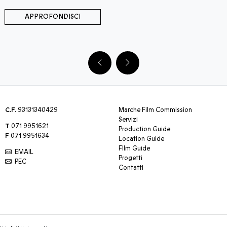
APPROFONDISCI
C.F.
93131340429
Marche Film Commission
Servizi
T
071 9951621
Production Guide
F
071 9951634
Location Guide
FIlm Guide
EMAIL
Progetti
PEC
Contatti