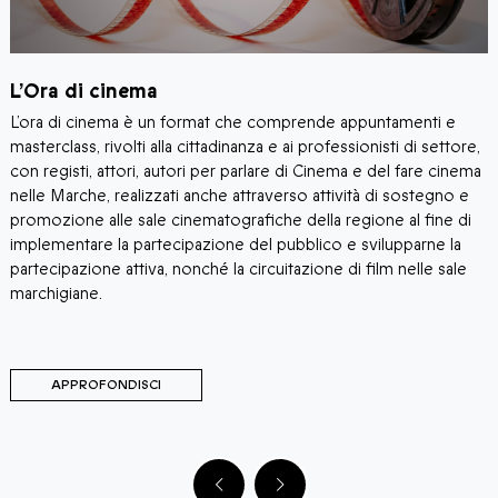
P
L’Ora di cinema
S
L’ora di cinema è un format che comprende appuntamenti e
S
masterclass, rivolti alla cittadinanza e ai professionisti di settore,
p
con registi, attori, autori per parlare di Cinema e del fare cinema
o
t
nelle Marche, realizzati anche attraverso attività di sostegno e
o
p
promozione alle sale cinematografiche della regione al fine di
implementare la partecipazione del pubblico e svilupparne la
partecipazione attiva, nonché la circuitazione di film nelle sale
marchigiane.
APPROFONDISCI