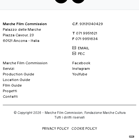
Marche Film Commission
C.F.
93131340429
Palazzo delle Marche
T
071 9951621
Piazza Cavour, 23
F
071 9951634
60121 Ancona - Italia
EMAIL
PEC
Marche Film Commission
Facebook
Servizi
Instagram
Production Guide
YouYube
Location Guide
FIlm Guide
Progetti
Contatti
© Copyright 2026 - Marche Film Commission, Fondazione Marche Cultura
Tutti i diritti riservati
PRIVACY POLICY
COOKIE POLICY