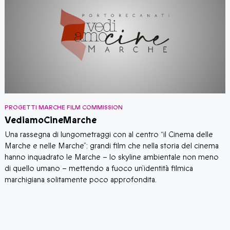
ROGETTI MARCHE FILM COMMISSION
PROG
ediamoCineMarche
Sei
​Una rassegna di lungometraggi con al centro “il Cinema delle
Sei 
arche e nelle Marche”: grandi film che nella storia del cinema
prot
anno inquadrato le Marche – lo skyline ambientale non meno
turi
i quello umano – mettendo a fuoco un’identità filmica
pote
archigiana solitamente poco approfondita.