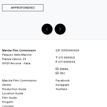
APPROFONDISCI
Marche Film Commission
C.F.
93131340429
Palazzo delle Marche
T
071 9951621
Piazza Cavour, 23
F
071 9951634
60121 Ancona - Italia
EMAIL
PEC
Marche Film Commission
Facebook
Servizi
Instagram
Production Guide
YouYube
Location Guide
FIlm Guide
Progetti
Contatti