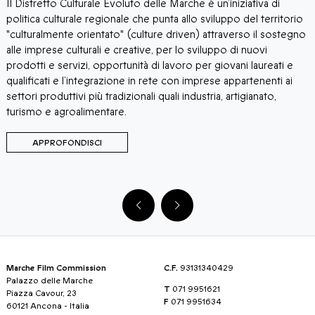
Il Distretto Culturale Evoluto delle Marche è un’iniziativa di
l
politica culturale regionale che punta allo sviluppo del territorio
"culturalmente orientato" (culture driven) attraverso il sostegno
alle imprese culturali e creative, per lo sviluppo di nuovi
prodotti e servizi, opportunità di lavoro per giovani laureati e
qualificati e l’integrazione in rete con imprese appartenenti ai
settori produttivi più tradizionali quali industria, artigianato,
turismo e agroalimentare.
APPROFONDISCI
Marche Film Commission
C.F.
93131340429
Palazzo delle Marche
T
071 9951621
Piazza Cavour, 23
F
071 9951634
60121 Ancona - Italia