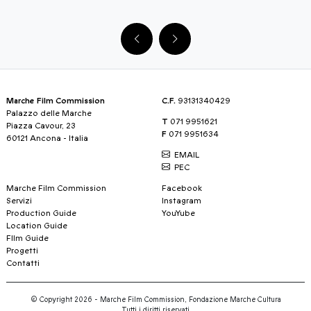
Marche Film Commission
C.F.
93131340429
Palazzo delle Marche
T
071 9951621
Piazza Cavour, 23
F
071 9951634
60121 Ancona - Italia
EMAIL
PEC
Marche Film Commission
Facebook
Servizi
Instagram
Production Guide
YouYube
Location Guide
FIlm Guide
Progetti
Contatti
© Copyright 2026 - Marche Film Commission, Fondazione Marche Cultura
Tutti i diritti riservati