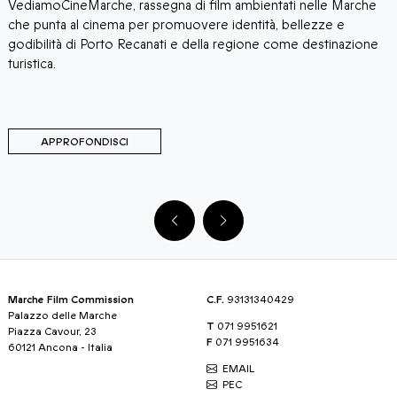
e
VediamoCineMarche, rassegna di film ambientati nelle Marche
l
che punta al cinema per promuovere identità, bellezze e
godibilità di Porto Recanati e della regione come destinazione
turistica.
APPROFONDISCI
Marche Film Commission
C.F.
93131340429
Palazzo delle Marche
T
071 9951621
Piazza Cavour, 23
F
071 9951634
60121 Ancona - Italia
EMAIL
PEC