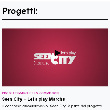
Progetti:
PROGETTI MARCHE FILM COMMISSION
P
Seen City – Let’s play Marche
i
Il concorso cineaudiovisivo “Seen City” è parte del progetto
M