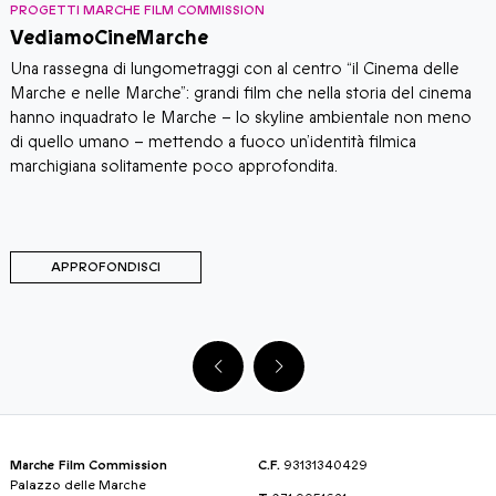
PROGETTI MARCHE FILM COMMISSION
L
VediamoCineMarche
L
–
​​Una rassegna di lungometraggi con al centro “il Cinema delle
m
ne
Marche e nelle Marche”: grandi film che nella storia del cinema
c
hanno inquadrato le Marche – lo skyline ambientale non meno
n
di quello umano – mettendo a fuoco un’identità filmica
p
marchigiana solitamente poco approfondita.
i
p
m
APPROFONDISCI
Marche Film Commission
C.F.
93131340429
Palazzo delle Marche