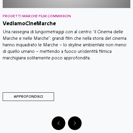
PROGETTI MARCHE FILM COMMISSION
P
VediamoCineMarche
S
i
​​Una rassegna di lungometraggi con al centro “il Cinema delle
S
e
Marche e nelle Marche”: grandi film che nella storia del cinema
p
hanno inquadrato le Marche – lo skyline ambientale non meno
t
di quello umano – mettendo a fuoco un’identità filmica
p
marchigiana solitamente poco approfondita.
APPROFONDISCI