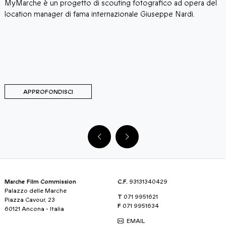
MyMarche è un progetto di scouting fotografico ad opera del
I
location manager di fama internazionale Giuseppe Nardi.
V
c
g
t
APPROFONDISCI
Marche Film Commission
C.F.
93131340429
Palazzo delle Marche
T
071 9951621
Piazza Cavour, 23
F
071 9951634
60121 Ancona - Italia
EMAIL