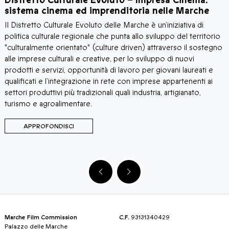
Distretto Culturale Evoluto – Impresa Cinema:
M
sistema cinema ed imprenditoria nelle Marche
I
Il Distretto Culturale Evoluto delle Marche è un’iniziativa di
p
politica culturale regionale che punta allo sviluppo del territorio
c
"culturalmente orientato" (culture driven) attraverso il sostegno
c
alle imprese culturali e creative, per lo sviluppo di nuovi
p
prodotti e servizi, opportunità di lavoro per giovani laureati e
m
qualificati e l’integrazione in rete con imprese appartenenti ai
p
settori produttivi più tradizionali quali industria, artigianato,
turismo e agroalimentare.
APPROFONDISCI
Marche Film Commission
C.F.
93131340429
Palazzo delle Marche