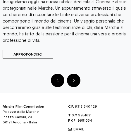
Inauguriamo oggi una nuova rubrica dedicata al Cinema e ai suoi
I
,
protagonisti nelle Marche. Un appuntamento attraverso il quale
V
a
cercheremo di raccontare le tante e diverse professioni che
c
compongono il mondo del cinema. Un viaggio personale che
g
percorreremo grazie alle testimonianze di chi, dalle Marche al
t
mondo, ha fatto della passione per il cinema una vera e propria
professione di vita.
APPROFONDISCI
Marche Film Commission
C.F.
93131340429
Palazzo delle Marche
T
071 9951621
Piazza Cavour, 23
F
071 9951634
60121 Ancona - Italia
EMAIL