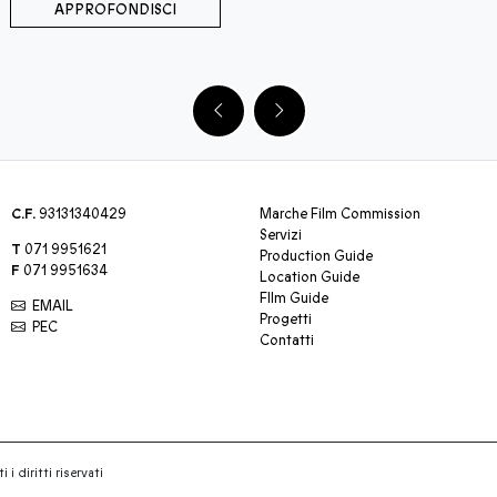
APPROFONDISCI
C.F.
93131340429
Marche Film Commission
Servizi
T
071 9951621
Production Guide
F
071 9951634
Location Guide
FIlm Guide
EMAIL
Progetti
PEC
Contatti
 i diritti riservati