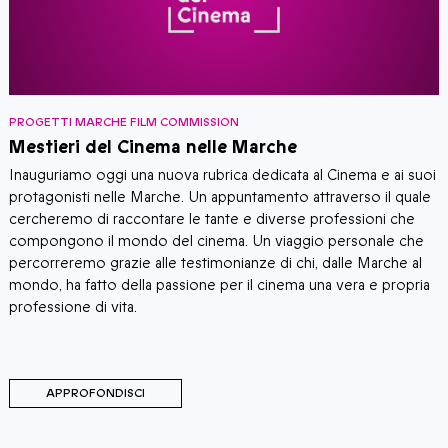
PROGETTI MARCHE FILM COMMISSION
P
Mestieri del Cinema nelle Marche
D
Inauguriamo oggi una nuova rubrica dedicata al Cinema e ai suoi
I
protagonisti nelle Marche. Un appuntamento attraverso il quale
p
cercheremo di raccontare le tante e diverse professioni che
"
compongono il mondo del cinema. Un viaggio personale che
a
percorreremo grazie alle testimonianze di chi, dalle Marche al
p
mondo, ha fatto della passione per il cinema una vera e propria
q
professione di vita.
s
t
APPROFONDISCI