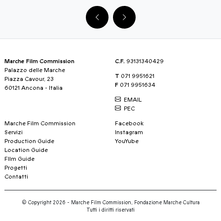
Marche Film Commission
C.F.
93131340429
Palazzo delle Marche
T
071 9951621
Piazza Cavour, 23
F
071 9951634
60121 Ancona - Italia
EMAIL
PEC
Marche Film Commission
Facebook
Servizi
Instagram
Production Guide
YouYube
Location Guide
FIlm Guide
Progetti
Contatti
© Copyright 2026 - Marche Film Commission, Fondazione Marche Cultura
Tutti i diritti riservati